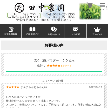
お客様の声
ほうじ茶パウダー ５０ｇ入
総評：
5.0 (4件)
1 / 1ページ（全4件）
まんまるかあちゃん様
2022/04/13
いつもありがとうございます。
横浜北仲マルシェで出会って以来ファンです。
とにかく、美味しいです。そして、手軽なのも嬉しいです。仕事の時は水筒に入