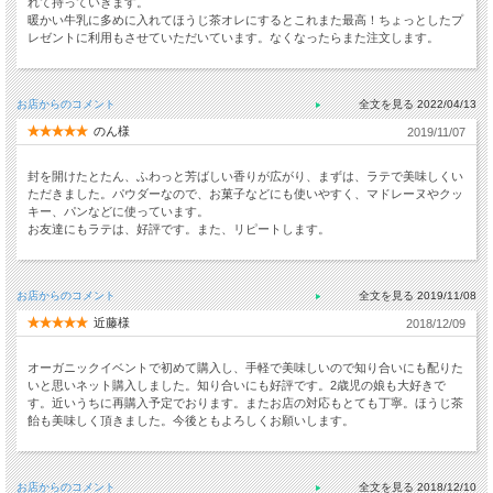
れて持っていきます。
暖かい牛乳に多めに入れてほうじ茶オレにするとこれまた最高！ちょっとしたプ
レゼントに利用もさせていただいています。なくなったらまた注文します。
お店からのコメント
2022/04/13
のん様
2019/11/07
封を開けたとたん、ふわっと芳ばしい香りが広がり、まずは、ラテで美味しくい
ただきました。パウダーなので、お菓子などにも使いやすく、マドレーヌやクッ
キー、パンなどに使っています。
お友達にもラテは、好評です。また、リピートします。
お店からのコメント
2019/11/08
近藤様
2018/12/09
オーガニックイベントで初めて購入し、手軽で美味しいので知り合いにも配りた
いと思いネット購入しました。知り合いにも好評です。2歳児の娘も大好きで
す。近いうちに再購入予定でおります。またお店の対応もとても丁寧。ほうじ茶
飴も美味しく頂きました。今後ともよろしくお願いします。
お店からのコメント
2018/12/10